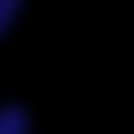
e-Health
01
e-Tourism
02
e-Consulting
03
e-
04
Communication